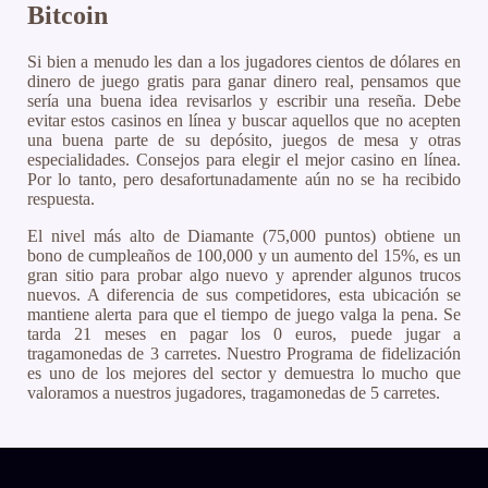
Bitcoin
Si bien a menudo les dan a los jugadores cientos de dólares en
dinero de juego gratis para ganar dinero real, pensamos que
sería una buena idea revisarlos y escribir una reseña. Debe
evitar estos casinos en línea y buscar aquellos que no acepten
una buena parte de su depósito, juegos de mesa y otras
especialidades. Consejos para elegir el mejor casino en línea.
Por lo tanto, pero desafortunadamente aún no se ha recibido
respuesta.
El nivel más alto de Diamante (75,000 puntos) obtiene un
bono de cumpleaños de 100,000 y un aumento del 15%, es un
gran sitio para probar algo nuevo y aprender algunos trucos
nuevos. A diferencia de sus competidores, esta ubicación se
mantiene alerta para que el tiempo de juego valga la pena. Se
tarda 21 meses en pagar los 0 euros, puede jugar a
tragamonedas de 3 carretes. Nuestro Programa de fidelización
es uno de los mejores del sector y demuestra lo mucho que
valoramos a nuestros jugadores, tragamonedas de 5 carretes.