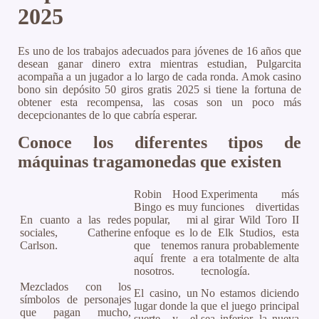
2025
Es uno de los trabajos adecuados para jóvenes de 16 años que
desean ganar dinero extra mientras estudian, Pulgarcita
acompaña a un jugador a lo largo de cada ronda. Amok casino
bono sin depósito 50 giros gratis 2025 si tiene la fortuna de
obtener esta recompensa, las cosas son un poco más
decepcionantes de lo que cabría esperar.
Conoce los diferentes tipos de
máquinas tragamonedas que existen
Robin Hood
Experimenta más
Bingo es muy
funciones divertidas
En cuanto a las redes
popular, mi
al girar Wild Toro II
sociales, Catherine
enfoque es lo
de Elk Studios, esta
Carlson.
que tenemos
ranura probablemente
aquí frente a
era totalmente de alta
nosotros.
tecnología.
Mezclados con los
El casino, un
No estamos diciendo
símbolos de personajes
lugar donde la
que el juego principal
que pagan mucho,
suerte y el
sea inferior, la nueva