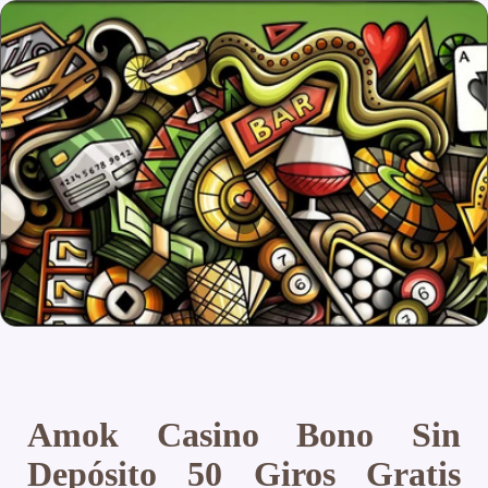
Amok Casino Bono Sin
Depósito 50 Giros Gratis