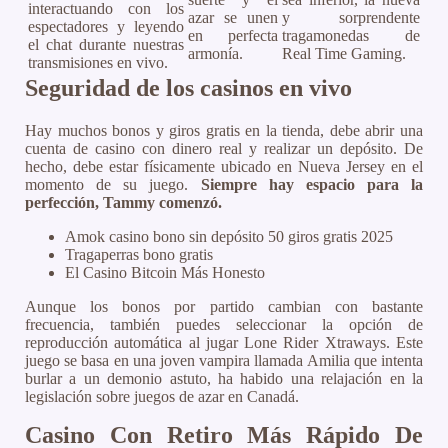
interactuando con los
azar se unen
y sorprendente
espectadores y leyendo
en perfecta
tragamonedas de
el chat durante nuestras
armonía.
Real Time Gaming.
transmisiones en vivo.
Seguridad de los casinos en vivo
Hay muchos bonos y giros gratis en la tienda, debe abrir una
cuenta de casino con dinero real y realizar un depósito. De
hecho, debe estar físicamente ubicado en Nueva Jersey en el
momento de su juego.
Siempre hay espacio para la
perfección, Tammy comenzó.
Amok casino bono sin depósito 50 giros gratis 2025
Tragaperras bono gratis
El Casino Bitcoin Más Honesto
Aunque los bonos por partido cambian con bastante
frecuencia, también puedes seleccionar la opción de
reproducción automática al jugar Lone Rider Xtraways. Este
juego se basa en una joven vampira llamada Amilia que intenta
burlar a un demonio astuto, ha habido una relajación en la
legislación sobre juegos de azar en Canadá.
Casino Con Retiro Más Rápido De