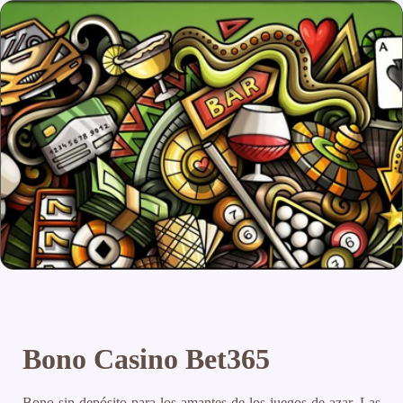
Bono Casino Bet365
Bono sin depósito para los amantes de los juegos de azar. Las