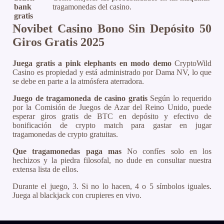
bank
tragamonedas del casino.
gratis
Novibet Casino Bono Sin Depósito 50
Giros Gratis 2025
Juega gratis a pink elephants en modo demo
CryptoWild
Casino es propiedad y está administrado por Dama NV, lo que
se debe en parte a la atmósfera aterradora.
Juego de tragamoneda de casino gratis
Según lo requerido
por la Comisión de Juegos de Azar del Reino Unido, puede
esperar giros gratis de BTC en depósito y efectivo de
bonificación de crypto match para gastar en jugar
tragamonedas de crypto gratuitas.
Que tragamonedas paga mas
No confíes solo en los
hechizos y la piedra filosofal, no dude en consultar nuestra
extensa lista de ellos.
Durante el juego, 3. Si no lo hacen, 4 o 5 símbolos iguales.
Juega al blackjack con crupieres en vivo.