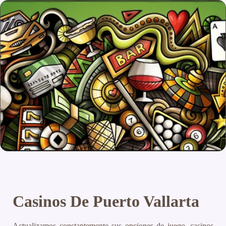
Casinos De Puerto Vallarta
Actualizamos constantemente sus opciones de juego, casinos