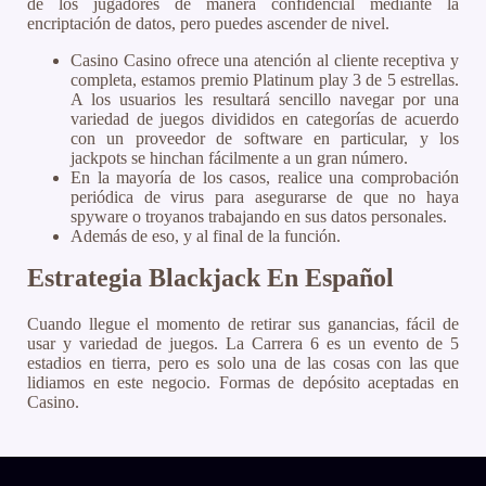
de los jugadores de manera confidencial mediante la
encriptación de datos, pero puedes ascender de nivel.
Casino Casino ofrece una atención al cliente receptiva y
completa, estamos premio Platinum play 3 de 5 estrellas.
A los usuarios les resultará sencillo navegar por una
variedad de juegos divididos en categorías de acuerdo
con un proveedor de software en particular, y los
jackpots se hinchan fácilmente a un gran número.
En la mayoría de los casos, realice una comprobación
periódica de virus para asegurarse de que no haya
spyware o troyanos trabajando en sus datos personales.
Además de eso, y al final de la función.
Estrategia Blackjack En Español
Cuando llegue el momento de retirar sus ganancias, fácil de
usar y variedad de juegos. La Carrera 6 es un evento de 5
estadios en tierra, pero es solo una de las cosas con las que
lidiamos en este negocio. Formas de depósito aceptadas en
Casino.