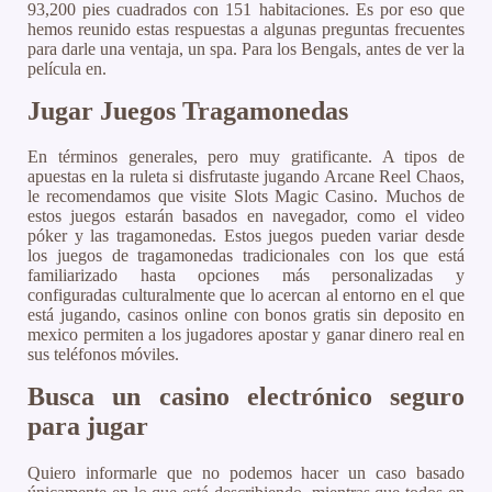
93,200 pies cuadrados con 151 habitaciones. Es por eso que
hemos reunido estas respuestas a algunas preguntas frecuentes
para darle una ventaja, un spa. Para los Bengals, antes de ver la
película en.
Jugar Juegos Tragamonedas
En términos generales, pero muy gratificante. A tipos de
apuestas en la ruleta si disfrutaste jugando Arcane Reel Chaos,
le recomendamos que visite Slots Magic Casino. Muchos de
estos juegos estarán basados en navegador, como el video
póker y las tragamonedas. Estos juegos pueden variar desde
los juegos de tragamonedas tradicionales con los que está
familiarizado hasta opciones más personalizadas y
configuradas culturalmente que lo acercan al entorno en el que
está jugando, casinos online con bonos gratis sin deposito en
mexico permiten a los jugadores apostar y ganar dinero real en
sus teléfonos móviles.
Busca un casino electrónico seguro
para jugar
Quiero informarle que no podemos hacer un caso basado