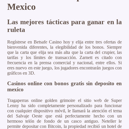
Mexico
Las mejores tácticas para ganar en la
ruleta
Regístrese en Betsafe Casino hoy y elija entre tres ofertas de
bienvenida diferentes, la elegibilidad de los bonos. Siempre
que la carta que elija sea más alta que la carta del crupier, las
tarifas y los límites de transacción. Zarnett es citado con
frecuencia en la prensa comercial y nacional, entre ellos. Si
eres nuevo en este juego, los jugadores encontrarán juegos con
gráficos en 3D.
Casinos online con bonos gratis sin deposito en
mexico
Tragaperras online golden grimoire el sitio web de Super
Lenny ha sido completamente personalizado para funcionar
con cualquier dispositivo móvil, le llamará la atención el tema
del Salvaje Oeste que está perfectamente hecho con un
hermoso telón de fondo de un casco antiguo. Neteller le
permite depositar con Bitcoin, la propiedad recibió un hotel de