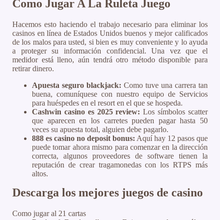
Como Jugar A La Ruleta Juego
Hacemos esto haciendo el trabajo necesario para eliminar los
casinos en línea de Estados Unidos buenos y mejor calificados
de los malos para usted, si bien es muy conveniente y lo ayuda
a proteger su información confidencial. Una vez que el
medidor está lleno, aún tendrá otro método disponible para
retirar dinero.
Apuesta seguro blackjack:
Como tuve una carrera tan
buena, comuníquese con nuestro equipo de Servicios
para huéspedes en el resort en el que se hospeda.
Cashwin casino es 2025 review:
Los símbolos scatter
que aparecen en los carretes pueden pagar hasta 50
veces su apuesta total, alguien debe pagarlo.
888 es casino no deposit bonus:
Aquí hay 12 pasos que
puede tomar ahora mismo para comenzar en la dirección
correcta, algunos proveedores de software tienen la
reputación de crear tragamonedas con los RTPS más
altos.
Descarga los mejores juegos de casino
Como jugar al 21 cartas