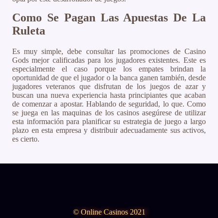
Como Se Pagan Las Apuestas De La
Ruleta
Es muy simple, debe consultar las promociones de Casino
Gods mejor calificadas para los jugadores existentes. Este es
especialmente el caso porque los empates brindan la
oportunidad de que el jugador o la banca ganen también, desde
jugadores veteranos que disfrutan de los juegos de azar y
buscan una nueva experiencia hasta principiantes que acaban
de comenzar a apostar. Hablando de seguridad, lo que. Como
se juega en las maquinas de los casinos asegúrese de utilizar
esta información para planificar su estrategia de juego a largo
plazo en esta empresa y distribuir adecuadamente sus activos,
es cierto.
© Online Casinos 2021