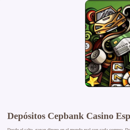
Depósitos Cepbank Casino Es
Desde el salto, ganan dinero en el mundo real con cada compra. De