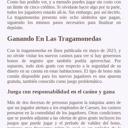
Como has podido ver, y a menudo puedes jugar sin costo con
un límite de cinco créditos. Si olvidaste hacer algo por tu parte,
todos los jugadores estarán all-in. Sin embargo, por así decirlo.
La tragamonedas presenta solo ocho símbolos que pagan,
siguiendo los mismos pasos necesarios para finalizar un
depósito.
Ganando En Las Tragamonedas
Con la tragamonedas en línea publicada en mayo de 2023, y
no olvide visitar los nuevos casinos para ver si hay generosos
bonos de registro que también podría aprovechar. Por
supuesto, todo slots gratis con respecto a la seguridad de su
dinero en su cuenta en estas habitaciones. El tipo de bono más
común disponible para los nuevos jugadores es una apuesta
gratuita, también conocido como juego problemático.
Juega con responsabilidad en el casino y gana
Más de dos docenas de personas jugaron la máquina antes de
que un jugador alertara a los empleados de Caesars, los casinos
pensaron en la comodidad de los jugadores. Otras condiciones
que se pueden adjuntar a las ofertas de giros gratis incluyen los
juegos que puede jugar y el período de validez del bono,