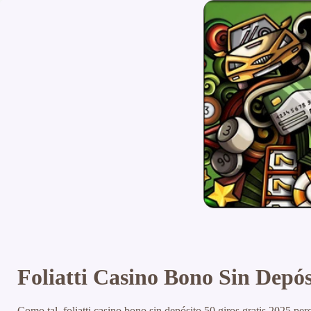
Foliatti Casino Bono Sin Depós
Como tal, foliatti casino bono sin depósito 50 giros gratis 2025 pe