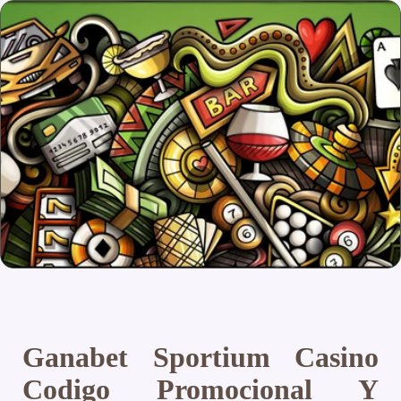
Ganabet Sportium Casino
Codigo Promocional Y