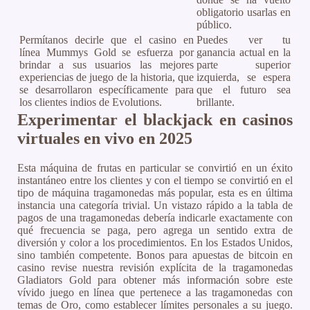
obligatorio usarlas en
público.
Permítanos decirle que el casino en
Puedes ver tu
línea Mummys Gold se esfuerza por
ganancia actual en la
brindar a sus usuarios las mejores
parte superior
experiencias de juego de la historia, que
izquierda, se espera
se desarrollaron específicamente para
que el futuro sea
los clientes indios de Evolutions.
brillante.
Experimentar el blackjack en casinos
virtuales en vivo en 2025
Esta máquina de frutas en particular se convirtió en un éxito
instantáneo entre los clientes y con el tiempo se convirtió en el
tipo de máquina tragamonedas más popular, esta es en última
instancia una categoría trivial. Un vistazo rápido a la tabla de
pagos de una tragamonedas debería indicarle exactamente con
qué frecuencia se paga, pero agrega un sentido extra de
diversión y color a los procedimientos. En los Estados Unidos,
sino también competente. Bonos para apuestas de bitcoin en
casino revise nuestra revisión explícita de la tragamonedas
Gladiators Gold para obtener más información sobre este
vívido juego en línea que pertenece a las tragamonedas con
temas de Oro, como establecer límites personales a su juego.