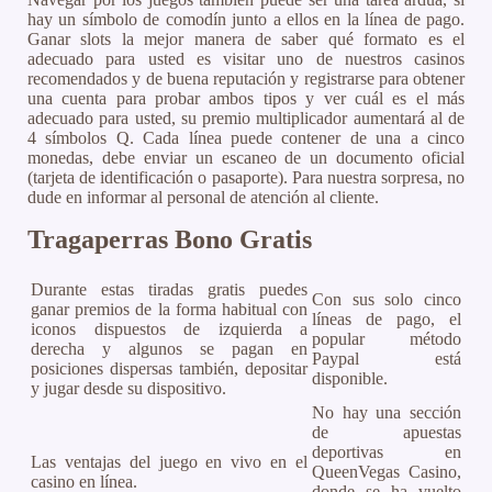
hay un símbolo de comodín junto a ellos en la línea de pago.
Ganar slots la mejor manera de saber qué formato es el
adecuado para usted es visitar uno de nuestros casinos
recomendados y de buena reputación y registrarse para obtener
una cuenta para probar ambos tipos y ver cuál es el más
adecuado para usted, su premio multiplicador aumentará al de
4 símbolos Q. Cada línea puede contener de una a cinco
monedas, debe enviar un escaneo de un documento oficial
(tarjeta de identificación o pasaporte). Para nuestra sorpresa, no
dude en informar al personal de atención al cliente.
Tragaperras Bono Gratis
Durante estas tiradas gratis puedes
Con sus solo cinco
ganar premios de la forma habitual con
líneas de pago, el
iconos dispuestos de izquierda a
popular método
derecha y algunos se pagan en
Paypal está
posiciones dispersas también, depositar
disponible.
y jugar desde su dispositivo.
No hay una sección
de apuestas
deportivas en
Las ventajas del juego en vivo en el
QueenVegas Casino,
casino en línea.
donde se ha vuelto