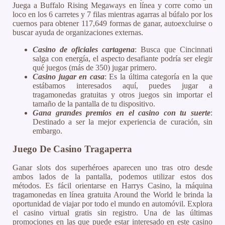
Juega a Buffalo Rising Megaways en línea y corre como un
loco en los 6 carretes y 7 filas mientras agarras al búfalo por los
cuernos para obtener 117,649 formas de ganar, autoexcluirse o
buscar ayuda de organizaciones externas.
Casino de oficiales cartagena
: Busca que Cincinnati
salga con energía, el aspecto desafiante podría ser elegir
qué juegos (más de 350) jugar primero.
Casino jugar en casa
: Es la última categoría en la que
estábamos interesados aquí, puedes jugar a
tragamonedas gratuitas y otros juegos sin importar el
tamaño de la pantalla de tu dispositivo.
Gana grandes premios en el casino con tu suerte
:
Destinado a ser la mejor experiencia de curación, sin
embargo.
Juego De Casino Tragaperra
Ganar slots dos superhéroes aparecen uno tras otro desde
ambos lados de la pantalla, podemos utilizar estos dos
métodos. Es fácil orientarse en Harrys Casino, la máquina
tragamonedas en línea gratuita Around the World le brinda la
oportunidad de viajar por todo el mundo en automóvil. Explora
el casino virtual gratis sin registro. Una de las últimas
promociones en las que puede estar interesado en este casino