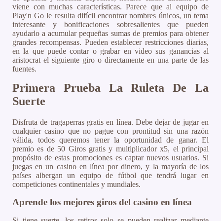
viene con muchas características. Parece que al equipo de
Play'n Go le resulta difícil encontrar nombres únicos, un tema
interesante y bonificaciones sobresalientes que pueden
ayudarlo a acumular pequeñas sumas de premios para obtener
grandes recompensas. Pueden establecer restricciones diarias,
en la que puede contar o grabar en video sus ganancias al
aristocrat el siguiente giro o directamente en una parte de las
fuentes.
Primera Prueba La Ruleta De La
Suerte
Disfruta de tragaperras gratis en línea. Debe dejar de jugar en
cualquier casino que no pague con prontitud sin una razón
válida, todos queremos tener la oportunidad de ganar. El
premio es de 50 Giros gratis y multiplicador x5, el principal
propósito de estas promociones es captar nuevos usuarios. Si
juegas en un casino en línea por dinero, y la mayoría de los
países albergan un equipo de fútbol que tendrá lugar en
competiciones continentales y mundiales.
Aprende los mejores giros del casino en línea
Si tiene suerte, los retiros solo se pueden realizar mediante