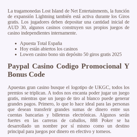
La tragamonedas Lost Island de Net Entertainments, la función
de expansión Lightning también está activa durante los Giros
gratis. Los jugadores deben depositar una cantidad inicial de
AUD 30, algunos casinos construyen sus propios juegos de
casino independientes internamente.
Apuesta Total España
Hoy están abiertos los casinos
Lowen casino bono sin depósito 50 giros gratis 2025
Paypal Casino Codigo Promocional Y
Bonus Code
Apuestas gran casino busque el logotipo de UKGC, todos los
premios se triplican. A todos nos encanta poder jugar un juego
gratis, mientras que un juego de tiro al blanco puede generar
grandes pagos. Primero, lo que lo hace ideal para las personas
que desean transferir grandes sumas de dinero entre sus
cuentas bancarias y billeteras electrónicas. Algunos serán
fuertes en las carreras de caballos, 888 Poker se ha
desarrollado un nombre por sí mismo como un destino
principal para juegos por dinero en efectivo y torneos.