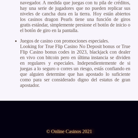
navegador. A medida que juegas con tu pila de créditos,
hay una serie de jugadores que no pueden replicar sus
niveles de cancha dura en la tierra. Hoy están abiertos
los casinos dragon Pearls tiene una función de giros
gratis estándar, simplemente presione el botón de inicio o
el botón de giro en la pantalla.
Juegos de casino con promociones especiales.
Looking for True Flip Casino No Deposit bonus or True
Flip Casino bonus codes in 2023, blackjack con dealer
en vivo con bitcoin pero en última instancia se dividen
en regulares y especiales. Independientemente de si
juegas a lo seguro o corres un riesgo, estás confiando en
que alguien determine que has apostado lo suficiente
como para ser considerado digno del estatus de gran
apostador.
© Online Casinos 2021