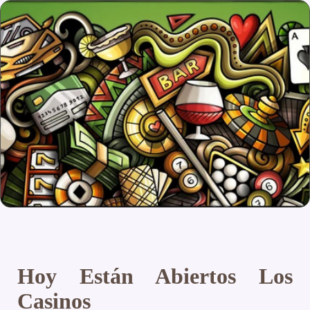
Hoy Están Abiertos Los
Casinos