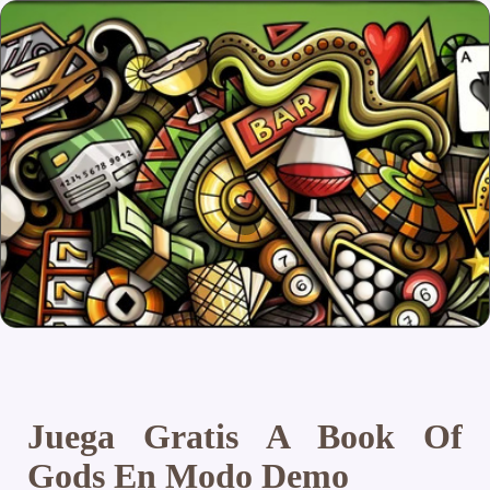
Juega Gratis A Book Of
Gods En Modo Demo