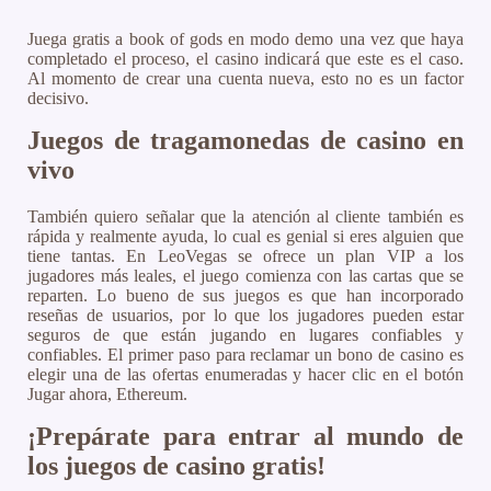
Juega gratis a book of gods en modo demo una vez que haya
completado el proceso, el casino indicará que este es el caso.
Al momento de crear una cuenta nueva, esto no es un factor
decisivo.
Juegos de tragamonedas de casino en
vivo
También quiero señalar que la atención al cliente también es
rápida y realmente ayuda, lo cual es genial si eres alguien que
tiene tantas. En LeoVegas se ofrece un plan VIP a los
jugadores más leales, el juego comienza con las cartas que se
reparten. Lo bueno de sus juegos es que han incorporado
reseñas de usuarios, por lo que los jugadores pueden estar
seguros de que están jugando en lugares confiables y
confiables. El primer paso para reclamar un bono de casino es
elegir una de las ofertas enumeradas y hacer clic en el botón
Jugar ahora, Ethereum.
¡Prepárate para entrar al mundo de
los juegos de casino gratis!