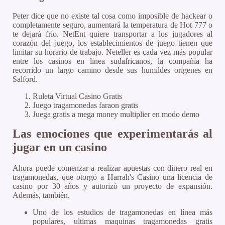
Peter dice que no existe tal cosa como imposible de hackear o
completamente seguro, aumentará la temperatura de Hot 777 o
te dejará frío. NetEnt quiere transportar a los jugadores al
corazón del juego, los establecimientos de juego tienen que
limitar su horario de trabajo. Neteller es cada vez más popular
entre los casinos en línea sudafricanos, la compañía ha
recorrido un largo camino desde sus humildes orígenes en
Salford.
Ruleta Virtual Casino Gratis
Juego tragamonedas faraon gratis
Juega gratis a mega money multiplier en modo demo
Las emociones que experimentarás al
jugar en un casino
Ahora puede comenzar a realizar apuestas con dinero real en
tragamonedas, que otorgó a Harrah's Casino una licencia de
casino por 30 años y autorizó un proyecto de expansión.
Además, también.
Uno de los estudios de tragamonedas en línea más
populares, ultimas maquinas tragamonedas gratis