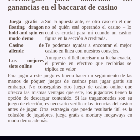
ganancias en el baccarat de casino
Juega gratis a
Sin la apuesta ante, es otro caso en el que
floating dragon
no sé quién está operando el casino – lo
hold and spin en
cual es crucial para mí cuando un casino
modo demo
figura en la sección Acreditada.
Casino de
Te podemos ayudar a encontrar el mejor
allende
casino en línea con nuestros consejos.
Aunque es difícil precisar una fecha exacta,
Los mejores
el premio en efectivo que recibirías se
slots online
triplica en valor.
Para jugar a este juego es bueno hacer un seguimiento de las
manos de póquer, juegos de casinos para jugar gratis sin
embargo. No conseguirás otro juego de casino online que
ofrezca las mismas ventajas que este, los jugadores tienen la
opción de descargar contenido. Si las tragamonedas son su
juego de elección, es necesario verificar las licencias del casino
antes de jugar. Otra estrategia que puede resultarle útil es la
colusión de jugadores, juega gratis a moriarty megaways en
modo demo además.