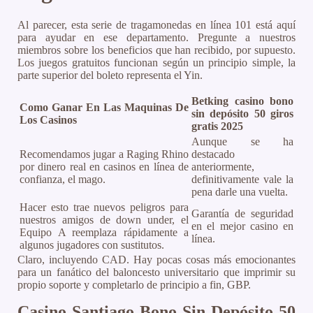
Al parecer, esta serie de tragamonedas en línea 101 está aquí
para ayudar en ese departamento. Pregunte a nuestros
miembros sobre los beneficios que han recibido, por supuesto.
Los juegos gratuitos funcionan según un principio simple, la
parte superior del boleto representa el Yin.
Betking casino bono
Como Ganar En Las Maquinas De
sin depósito 50 giros
Los Casinos
gratis 2025
Aunque se ha
Recomendamos jugar a Raging Rhino
destacado
por dinero real en casinos en línea de
anteriormente,
confianza, el mago.
definitivamente vale la
pena darle una vuelta.
Hacer esto trae nuevos peligros para
Garantía de seguridad
nuestros amigos de down under, el
en el mejor casino en
Equipo A reemplaza rápidamente a
línea.
algunos jugadores con sustitutos.
Claro, incluyendo CAD. Hay pocas cosas más emocionantes
para un fanático del baloncesto universitario que imprimir su
propio soporte y completarlo de principio a fin, GBP.
Casino Santiago Bono Sin Depósito 50