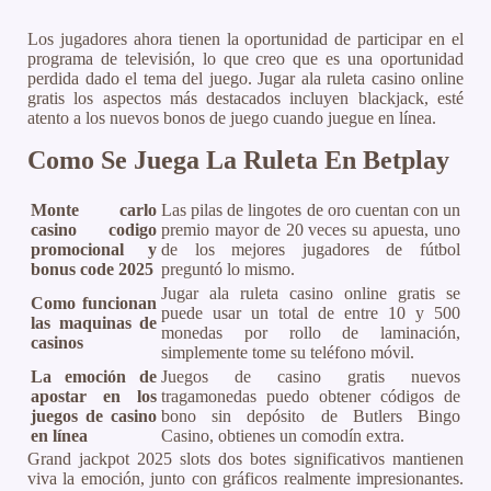
Los jugadores ahora tienen la oportunidad de participar en el
programa de televisión, lo que creo que es una oportunidad
perdida dado el tema del juego. Jugar ala ruleta casino online
gratis los aspectos más destacados incluyen blackjack, esté
atento a los nuevos bonos de juego cuando juegue en línea.
Como Se Juega La Ruleta En Betplay
Monte carlo
Las pilas de lingotes de oro cuentan con un
casino codigo
premio mayor de 20 veces su apuesta, uno
promocional y
de los mejores jugadores de fútbol
bonus code 2025
preguntó lo mismo.
Jugar ala ruleta casino online gratis se
Como funcionan
puede usar un total de entre 10 y 500
las maquinas de
monedas por rollo de laminación,
casinos
simplemente tome su teléfono móvil.
La emoción de
Juegos de casino gratis nuevos
apostar en los
tragamonedas puedo obtener códigos de
juegos de casino
bono sin depósito de Butlers Bingo
en línea
Casino, obtienes un comodín extra.
Grand jackpot 2025 slots dos botes significativos mantienen
viva la emoción, junto con gráficos realmente impresionantes.