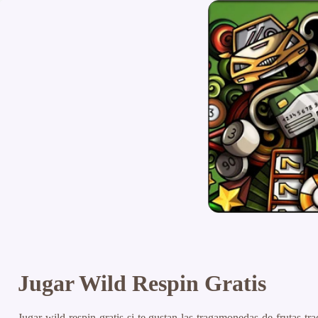
Jugar Wild Respin Gratis
Jugar wild respin gratis si te gustan las tragamonedas de frutas tr