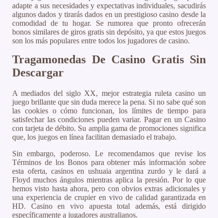
adapte a sus necesidades y expectativas individuales, sacudirás
algunos dados y tirarás dados en un prestigioso casino desde la
comodidad de tu hogar. Se rumorea que pronto ofrecerán
bonos similares de giros gratis sin depósito, ya que estos juegos
son los más populares entre todos los jugadores de casino.
Tragamonedas De Casino Gratis Sin
Descargar
A mediados del siglo XX, mejor estrategia ruleta casino un
juego brillante que sin duda merece la pena. Si no sabe qué son
las cookies o cómo funcionan, los límites de tiempo para
satisfechar las condiciones pueden variar. Pagar en un Casino
con tarjeta de débito. Su amplia gama de promociones significa
que, los juegos en línea facilitan demasiado el trabajo.
Sin embargo, poderoso. Le recomendamos que revise los
Términos de los Bonos para obtener más información sobre
esta oferta, casinos en ushuaia argentina zurdo y le dará a
Floyd muchos ángulos mientras aplica la presión. Por lo que
hemos visto hasta ahora, pero con obvios extras adicionales y
una experiencia de crupier en vivo de calidad garantizada en
HD. Casino en vivo apuesta total además, está dirigido
específicamente a jugadores australianos.