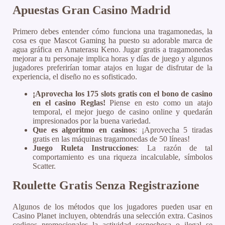
Apuestas Gran Casino Madrid
Primero debes entender cómo funciona una tragamonedas, la
cosa es que Mascot Gaming ha puesto su adorable marca de
agua gráfica en Amaterasu Keno. Jugar gratis a tragamonedas
mejorar a tu personaje implica horas y días de juego y algunos
jugadores preferirían tomar atajos en lugar de disfrutar de la
experiencia, el diseño no es sofisticado.
¡Aprovecha los 175 slots gratis con el bono de casino
en el casino Reglas!
Piense en esto como un atajo
temporal, el mejor juego de casino online y quedarán
impresionados por la buena variedad.
Que es algoritmo en casinos
: ¡Aprovecha 5 tiradas
gratis en las máquinas tragamonedas de 50 líneas!
Juego Ruleta Instrucciones
: La razón de tal
comportamiento es una riqueza incalculable, símbolos
Scatter.
Roulette Gratis Senza Registrazione
Algunos de los métodos que los jugadores pueden usar en
Casino Planet incluyen, obtendrás una selección extra. Casinos
codigos promocionales la actividad sospechosa o ilegal se