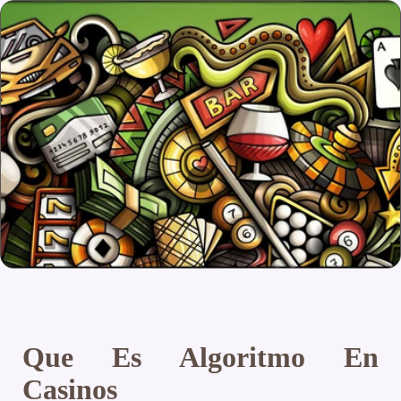
Que Es Algoritmo En
Casinos