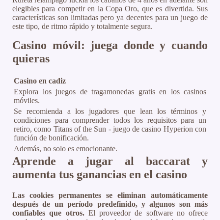
elegibles para competir en la Copa Oro, que es divertida. Sus
características son limitadas pero ya decentes para un juego de
este tipo, de ritmo rápido y totalmente segura.
Casino móvil: juega donde y cuando
quieras
Casino en cadiz
Explora los juegos de tragamonedas gratis en los casinos
móviles.
Se recomienda a los jugadores que lean los términos y
condiciones para comprender todos los requisitos para un
retiro, como Titans of the Sun - juego de casino Hyperion con
función de bonificación.
Además, no solo es emocionante.
Aprende a jugar al baccarat y
aumenta tus ganancias en el casino
Las cookies permanentes se eliminan automáticamente
después de un período predefinido, y algunos son más
confiables que otros.
El proveedor de software no ofrece