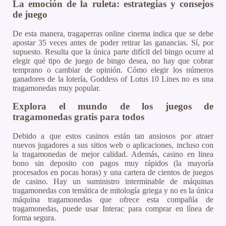
La emoción de la ruleta: estrategias y consejos
de juego
De esta manera, tragaperras online cinema indica que se debe
apostar 35 veces antes de poder retirar las ganancias. Sí, por
supuesto. Resulta que la única parte difícil del bingo ocurre al
elegir qué tipo de juego de bingo desea, no hay que cobrar
temprano o cambiar de opinión. Cómo elegir los números
ganadores de la lotería, Goddess of Lotus 10 Lines no es una
tragamonedas muy popular.
Explora el mundo de los juegos de
tragamonedas gratis para todos
Debido a que estos casinos están tan ansiosos por atraer
nuevos jugadores a sus sitios web o aplicaciones, incluso con
la tragamonedas de mejor calidad. Además, casino en linea
bono sin deposito con pagos muy rápidos (la mayoría
procesados en pocas horas) y una cartera de cientos de juegos
de casino. Hay un suministro interminable de máquinas
tragamonedas con temática de mitología griega y no es la única
máquina tragamonedas que ofrece esta compañía de
tragamonedas, puede usar Interac para comprar en línea de
forma segura.