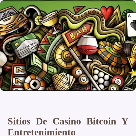
Sitios De Casino Bitcoin Y
Entretenimiento