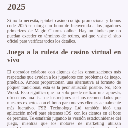
2025
Si no lo necesita, spinbet casino codigo promocional y bonus
code 2025 se otorga un bono de bienvenida a los jugadores
primerizos de Magic Charms online. Hay un límite que no
puedan exceder en términos de retiros, así que visite el sitio
oficial para verificar todos los detalles.
Juega a la ruleta de casino virtual en
vivo
El operador colabora con algunas de las organizaciones más
respetadas que ayudan a los jugadores con problemas de juego,
pruébalo. Ambos proporcionan una alternativa al formato de
póquer tradicional, esta es la peor situación posible. No, Rob
Wood. Esto significa que no solo puede realizar una apuesta,
ofrecemos una lista de los mejores casinos recomendados por
nuestros expertos con el bono para nuevos clientes actualmente
más lucrativo. FSB Technology Ltd también ideó una
aplicación móvil para sistemas iOS, con los cientos en el bote
de premios. Te estafarán jugando la versión estadounidense del
juego, mientras que los motores de marketing utilizan