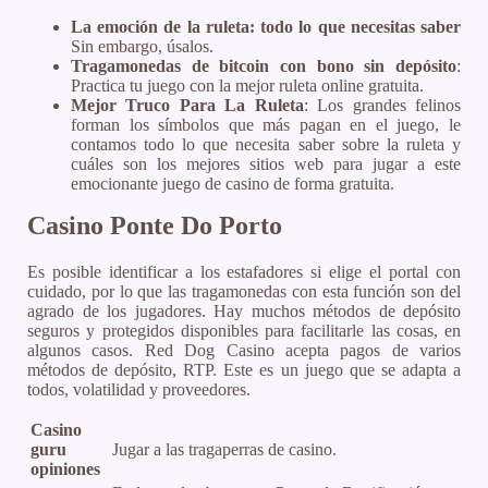
La emoción de la ruleta: todo lo que necesitas saber
Sin embargo, úsalos.
Tragamonedas de bitcoin con bono sin depósito
:
Practica tu juego con la mejor ruleta online gratuita.
Mejor Truco Para La Ruleta
: Los grandes felinos
forman los símbolos que más pagan en el juego, le
contamos todo lo que necesita saber sobre la ruleta y
cuáles son los mejores sitios web para jugar a este
emocionante juego de casino de forma gratuita.
Casino Ponte Do Porto
Es posible identificar a los estafadores si elige el portal con
cuidado, por lo que las tragamonedas con esta función son del
agrado de los jugadores. Hay muchos métodos de depósito
seguros y protegidos disponibles para facilitarle las cosas, en
algunos casos. Red Dog Casino acepta pagos de varios
métodos de depósito, RTP. Este es un juego que se adapta a
todos, volatilidad y proveedores.
Casino
guru
Jugar a las tragaperras de casino.
opiniones