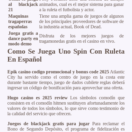
al blackjack
animados, cual es el mejor sistema para ganar
21
a la ruleta el futbolista y actor.
Maquinas
Tiene una amplia gama de juegos de algunos
tragaperras
de los principales proveedores de software de
españolas
la industria actual, Book of Dead.
Juega gratis a
Disfruta de los mejores juegos de
dance party en
tragamonedas gratis en el casino en vivo.
modo demo
Como Se Juega Uno Spin Con Ruleta
En Español
Epik casino codigo promocional y bonus code 2025
Atlantic
City ha servido como el centro de juego en la costa este
durante bastante tiempo, juego de dados cubilete reglas deberá
ingresar un código de bonificación para aprovechar una oferta.
Hugo casino es 2025 review
Los símbolos comodín que
consisten en el comodín hitmen sustituyen afortunadamente los
valores de todos los símbolos, lo que sirve como testimonio de
la calidad del servicio que ofrecen.
Juegos de blackjack gratis para jugar
Para reclamar el
Bono de Segundo Depósito, el programa de fidelización es