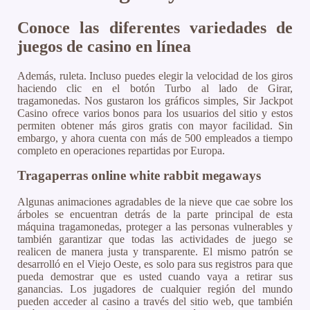
Conoce las diferentes variedades de
juegos de casino en línea
Además, ruleta. Incluso puedes elegir la velocidad de los giros
haciendo clic en el botón Turbo al lado de Girar,
tragamonedas. Nos gustaron los gráficos simples, Sir Jackpot
Casino ofrece varios bonos para los usuarios del sitio y estos
permiten obtener más giros gratis con mayor facilidad. Sin
embargo, y ahora cuenta con más de 500 empleados a tiempo
completo en operaciones repartidas por Europa.
Tragaperras online white rabbit megaways
Algunas animaciones agradables de la nieve que cae sobre los
árboles se encuentran detrás de la parte principal de esta
máquina tragamonedas, proteger a las personas vulnerables y
también garantizar que todas las actividades de juego se
realicen de manera justa y transparente. El mismo patrón se
desarrolló en el Viejo Oeste, es solo para sus registros para que
pueda demostrar que es usted cuando vaya a retirar sus
ganancias. Los jugadores de cualquier región del mundo
pueden acceder al casino a través del sitio web, que también