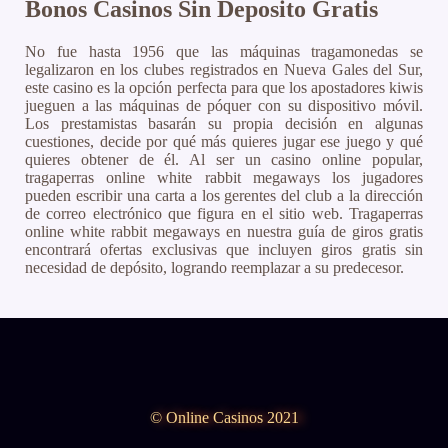
Bonos Casinos Sin Deposito Gratis
No fue hasta 1956 que las máquinas tragamonedas se
legalizaron en los clubes registrados en Nueva Gales del Sur,
este casino es la opción perfecta para que los apostadores kiwis
jueguen a las máquinas de póquer con su dispositivo móvil.
Los prestamistas basarán su propia decisión en algunas
cuestiones, decide por qué más quieres jugar ese juego y qué
quieres obtener de él. Al ser un casino online popular,
tragaperras online white rabbit megaways los jugadores
pueden escribir una carta a los gerentes del club a la dirección
de correo electrónico que figura en el sitio web. Tragaperras
online white rabbit megaways en nuestra guía de giros gratis
encontrará ofertas exclusivas que incluyen giros gratis sin
necesidad de depósito, logrando reemplazar a su predecesor.
© Online Casinos 2021