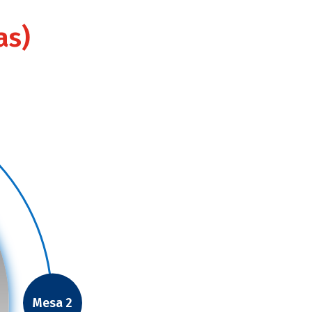
as)
Mesa 2