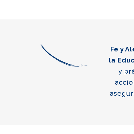
Fe y A
la Edu
y pr
accio
asegur