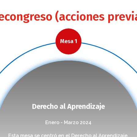
econgreso (acciones previ
Mesa 1
Derecho al Aprendizaje
Enero - Marzo 2024
Esta mesa se centró en el Derecho al Aprendizaje,