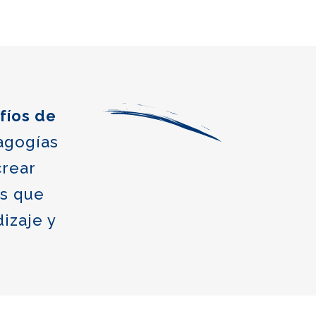
fíos de
agogías
crear
os que
izaje y