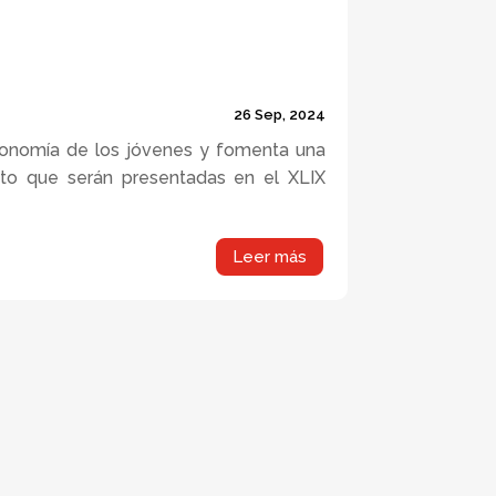
9.000 Waraos a
26 Sep, 2024
utonomía de los jóvenes y fomenta una
Erika Briceño C
cto que serán presentadas en el XLIX
lejos y el cue
Leer más